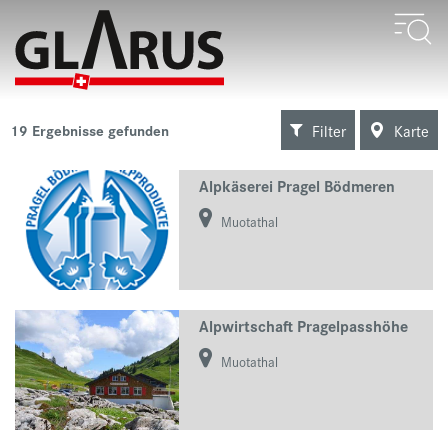
Filter
Karte
19
Ergebnisse gefunden
Alpkäserei Pragel Bödmeren
Muotathal
Alpwirtschaft Pragelpasshöhe
Muotathal