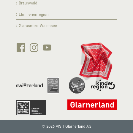
Braunwald
Elm Ferienregion
Glarusnord Walensee






© 2026 VISIT Glarnerland AG