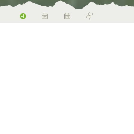
Wandern
Home
Aktivitäten
Wandern rund um Glarus
Von gemütlichen Spaziergängen im Tal bis
hin zu Hochtouren im Glärnischmassiv -
Glarus ist Startpunkt zahlreicher,
wunderschöner Wanderungen in den
Glarner Alpen. Und wer sich an die
Königsdisziplin wagen möchte: Auf der Via
Glaralpina in 19 Etappen rund ums
Glarnerland. Wanderkarten gibt’s im
Shop