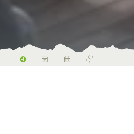
Die Dreifaltigkeit des
Einkehrens
Von der Simplizität des Bergbeizen-Menüs
zu einem gediegenen Viergänger im
Stadtrestaurant – wichtig ist zurücklehnen,
sich bedienen lassen, geniessen. Die