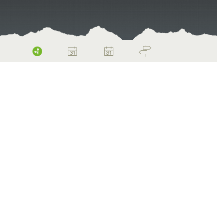
Anreise & Mobilität
Home
Planen & Buchen
Herzlich willkommen! -
…heissen einen die Berge schon bei der
Ankunft – den Eingang ins Glarnerland kann
man dank den Felsflanken zu beiden Seiten
kaum verpassen. Einmal hier führt der Zug
und Glarnerbus in jeden hintersten Winkel.
Alle Fahrzeiten im Überblick.