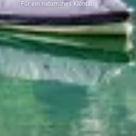
Für ein naturnahes Klöntal.