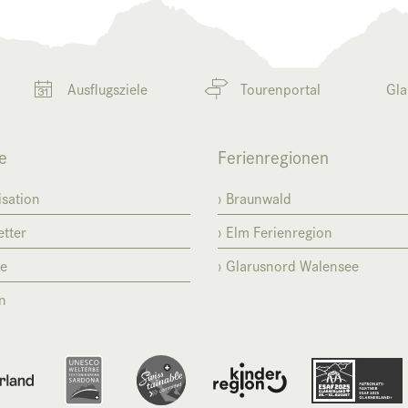
Ausflugsziele
Tourenportal
Gla
e
Ferienregionen
sation
Braunwald
tter
Elm Ferienregion
se
Glarusnord Walensee
n