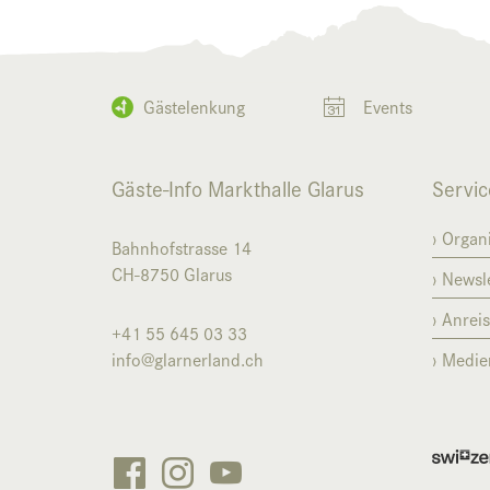
Gästelenkung
Events
Gäste-Info Markthalle Glarus
Servic
Organi
Bahnhofstrasse 14
CH-8750
Glarus
Newsle
Anrei
+41 55 645 03 33
info@glarnerland.ch
Medie


