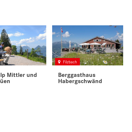
Filzbach
Alp Mittler und
Berggasthaus
Nüen
Habergschwänd