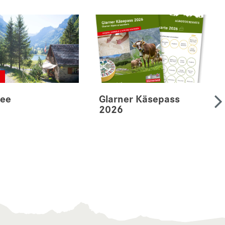
h
see
Glarner Käsepass
2026