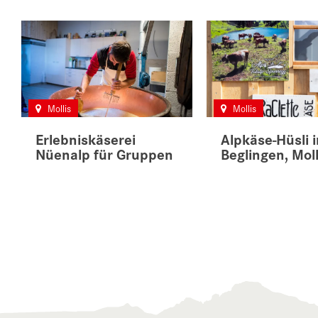
Mollis
Mollis
Erlebniskäserei
Alpkäse-Hüsli i
Nüenalp für Gruppen
Beglingen, Moll