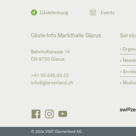
Gästelenkung
Events
Gäste-Info Markthalle Glarus
Servic
Organi
Bahnhofstrasse 14
CH-8750
Glarus
Newsle
Anrei
+41 55 645 03 33
info@glarnerland.ch
Medie






Gästelenkung
Events
© 2026 VISIT Glarnerland AG