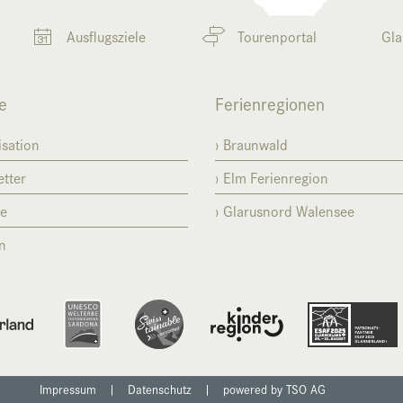
Ausflugsziele
Tourenportal
Gla
e
Ferienregionen
sation
Braunwald
tter
Elm Ferienregion
se
Glarusnord Walensee
n
Ausflugsziele
Tourenportal
Gla
Impressum
|
Datenschutz
|
powered by TSO AG