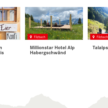
Filzbach
Filzbac
n
Millionstar Hotel Alp
Talalp
is
Habergschwänd