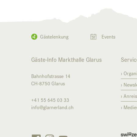
Gästelenkung
Events
Gäste-Info Markthalle Glarus
Servic
Organi
Bahnhofstrasse 14
CH-8750
Glarus
Newsle
Anrei
+41 55 645 03 33
info@glarnerland.ch
Medie