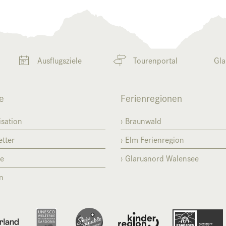
Ausflugsziele
Tourenportal
Gla
e
Ferienregionen
sation
Braunwald
tter
Elm Ferienregion
se
Glarusnord Walensee
n