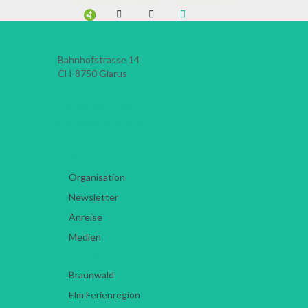
GÄSTE-INFO MARKTHALLE GLARUS
Bahnhofstrasse 14
CH-8750
Glarus
+41 55 645 03 33
info@glarnerland.ch
SERVICE
Organisation
Newsletter
Anreise
Medien
FERIENREGIONEN
Braunwald
Elm Ferienregion