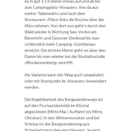
es in gut 1.5 h immer etwas auf und ab bis
zum Campingplatz «Vorauen». Von da aus
weiter Taleinwärts und nach dem
Restaurant «Plätz» links die Brücke über die
Klön nehmen. Von dort aus geht's durch den
Wald wieder in Richtung See. Vorbei am
Bärentritt und Gessner-Denkmal bis man
schliesslich beim Camping «Güntlenau»
erreicht. Die letzten Meter geht es über den
Damm bis man wieder bei der Bushaltestelle
«Rhodannenberg» eintrifft.
Als Variante kann der Weg auch umgekehrt
oder mit Startpunkt im «Vorauen» bewandert
werden.
Die Begehbarkeit des Bergwanderwegs ist
auf den Postautobetrieb im Klöntal
abgestimmt (Mitte Mai / Auffahrt bis Mitte
Oktober). In den Wintermonaten und bei
Schnee ist der Bergwanderweg aus
Sicherheitsgründen geschlossen. Je nach