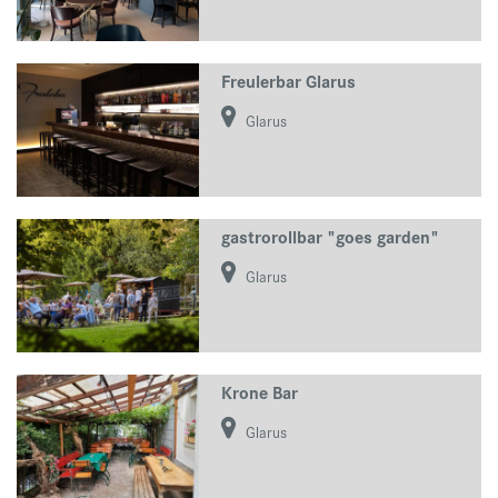
Freulerbar Glarus
Glarus
gastrorollbar "goes garden"
Glarus
Krone Bar
Glarus