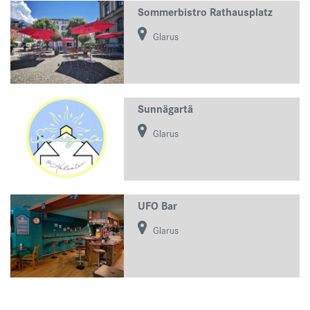
Sommerbistro Rathausplatz
Glarus
Sunnägartä
Glarus
UFO Bar
Glarus