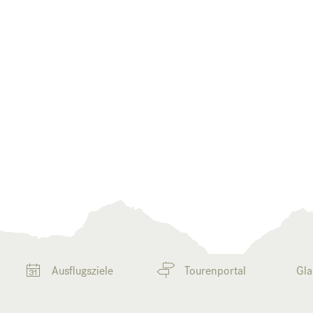
Ausflugsziele
Tourenportal
Gla