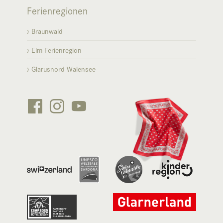
Ferienregionen
Braunwald
Elm Ferienregion
Glarusnord Walensee





