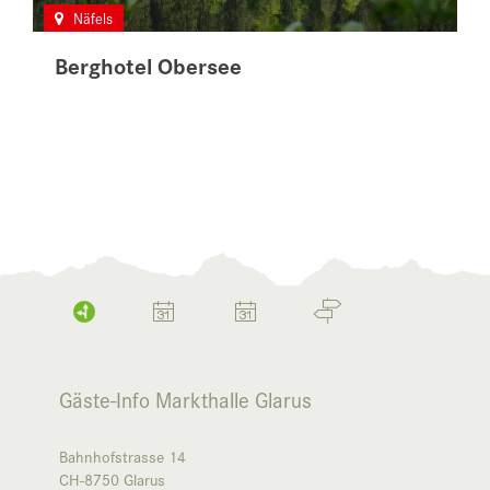
Näfels
Berghotel Obersee
Gäste-Info Markthalle Glarus
Bahnhofstrasse 14
CH-8750
Glarus