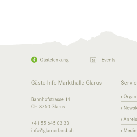
Gästelenkung
Events
Gäste-Info Markthalle Glarus
Servic
Organi
Bahnhofstrasse 14
CH-8750
Glarus
Newsle
Anrei
+41 55 645 03 33
info@glarnerland.ch
Medie