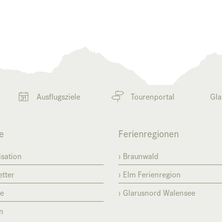
Ausflugsziele
Tourenportal
Gla
e
Ferienregionen
sation
Braunwald
tter
Elm Ferienregion
se
Glarusnord Walensee
n