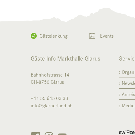
Gästelenkung
Events
Gäste-Info Markthalle Glarus
Servic
Organi
Bahnhofstrasse 14
CH-8750
Glarus
Newsle
Anrei
+41 55 645 03 33
info@glarnerland.ch
Medie