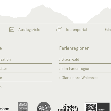
Ausflugsziele
Tourenportal
Gla
e
Ferienregionen
sation
Braunwald
tter
Elm Ferienregion
se
Glarusnord Walensee
n