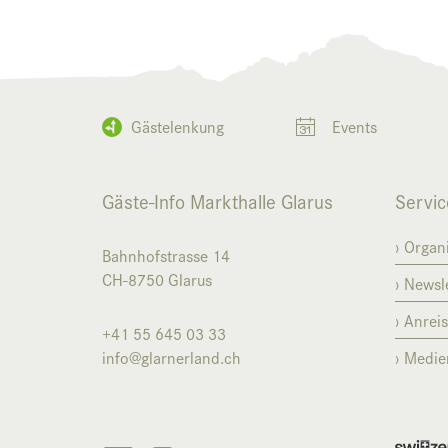
Gästelenkung
Events
Gäste-Info Markthalle Glarus
Servic
Organi
Bahnhofstrasse 14
CH-8750
Glarus
Newsle
Anrei
+41 55 645 03 33
info@glarnerland.ch
Medie