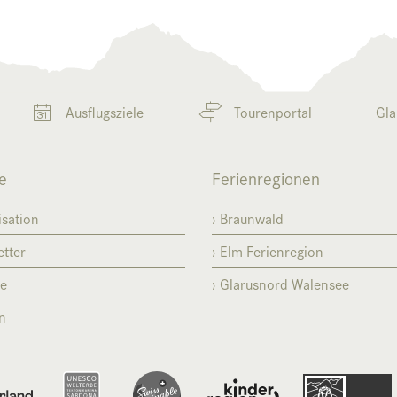
Ausflugsziele
Tourenportal
Gla
e
Ferienregionen
sation
Braunwald
tter
Elm Ferienregion
se
Glarusnord Walensee
n