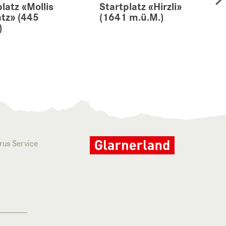
latz «Mollis
Startplatz «Hirzli»
atz» (445
(1641 m.ü.M.)
)
rus Service