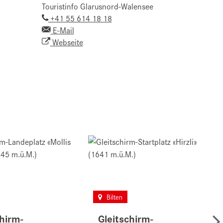
Touristinfo Glarusnord-Walensee
+41 55 614 18 18
E-Mail
Webseite
Bilten
chirm-
Gleitschirm-