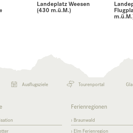
Landeplatz Weesen
Landep
»
(430 m.ü.M.)
Flugpl
m.ü.M.
Ausflugsziele
Tourenportal
Gla
e
Ferienregionen
sation
Braunwald
tter
Elm Ferienregion