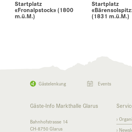
Startplatz
Startplatz
«Fronalpstock» (1800
«Bärensolspitz
m.ü.M.)
(1831 m.ü.M.)
Gästelenkung
Events
Gäste-Info Markthalle Glarus
Servic
Organi
Bahnhofstrasse 14
CH-8750
Glarus
Newsle