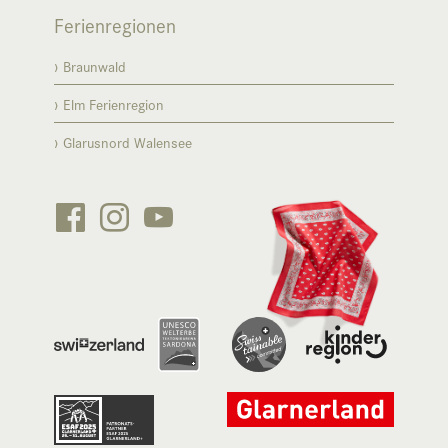
Ferienregionen
Braunwald
Elm Ferienregion
Glarusnord Walensee





