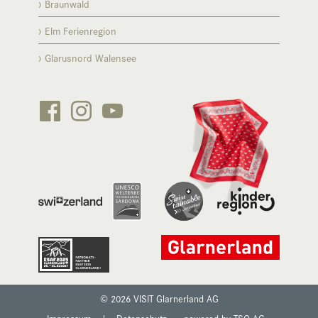
Braunwald
Elm Ferienregion
Glarusnord Walensee






© 2026 VISIT Glarnerland AG
Impressum
|
Datenschutz
powered by TSO AG