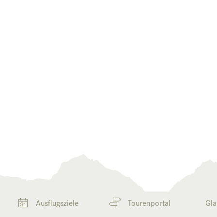
Ausflugsziele
Tourenportal
Gla