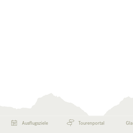
Ausflugsziele
Tourenportal
Gla