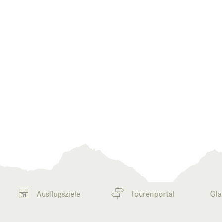
Ausflugsziele
Tourenportal
Gla