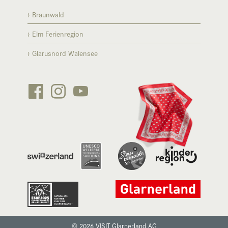
Braunwald
Elm Ferienregion
Glarusnord Walensee






© 2026 VISIT Glarnerland AG