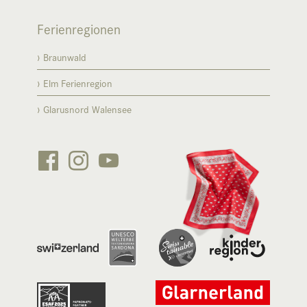
Ferienregionen
Braunwald
Elm Ferienregion
Glarusnord Walensee





