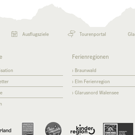
Ausflugsziele
Tourenportal
Gla
e
Ferienregionen
sation
Braunwald
tter
Elm Ferienregion
se
Glarusnord Walensee
n