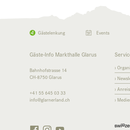
Gästelenkung
Events
Gäste-Info Markthalle Glarus
Servic
Organi
Bahnhofstrasse 14
CH-8750
Glarus
Newsle
Anrei
+41 55 645 03 33
info@glarnerland.ch
Medie


