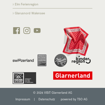
Elm Ferienregion
Glarusnord Walensee






© 2026 VISIT Glarnerland AG
Impressum
|
Datenschutz
powered by TSO AG