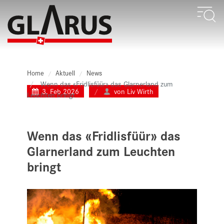
Home
Aktuell
News
Wenn das «Fridlisfüür» das Glarnerland zum
3. Feb 2026
von Liv Wirth
Leuchten bringt
Wenn das «Fridlisfüür» das
Glarnerland zum Leuchten
bringt