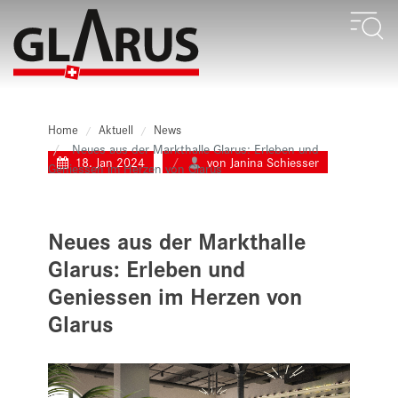
Home
Aktuell
News
Neues aus der Markthalle Glarus: Erleben und
18. Jan 2024
von Janina Schiesser
Geniessen im Herzen von Glarus
Neues aus der Markthalle
Glarus: Erleben und
Geniessen im Herzen von
Glarus