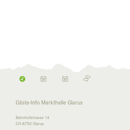
Gäste-Info Markthalle Glarus
Bahnhofstrasse 14
CH-8750
Glarus