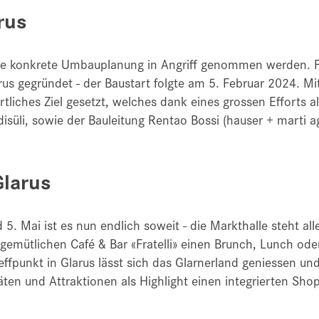
rus
die konkrete Umbauplanung in Angriff genommen werden. 
s gegründet - der Baustart folgte am 5. Februar 2024. Mit
tliches Ziel gesetzt, welches dank eines grossen Efforts a
üdisüli, sowie der Bauleitung Rentao Bossi (hauser + marti a
Glarus
ai ist es nun endlich soweit - die Markthalle steht allen
emütlichen Café & Bar «Fratelli» einen Brunch, Lunch oder
fpunkt in Glarus lässt sich das Glarnerland geniessen und
täten und Attraktionen als Highlight einen integrierten Sho