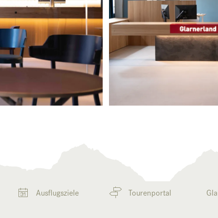
Ausflugsziele
Tourenportal
Gla