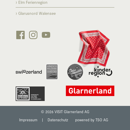
Elm Ferienregion
Glarusnord Walensee






© 2026 VISIT Glarnerland AG
Impressum
|
Datenschutz
powered by TSO AG