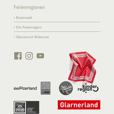
Ferienregionen
Braunwald
Elm Ferienregion
Glarusnord Walensee





