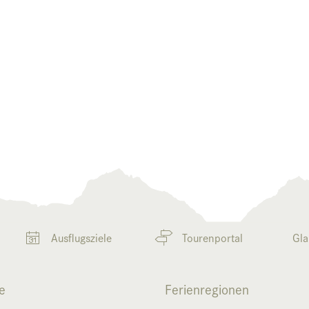
Ausflugsziele
Tourenportal
Gla
e
Ferienregionen