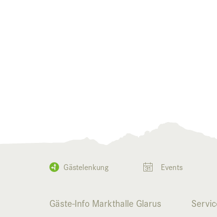
Gästelenkung
Events
Gäste-Info Markthalle Glarus
Servic