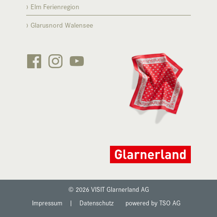
Elm Ferienregion
Glarusnord Walensee






© 2026 VISIT Glarnerland AG
Impressum
|
Datenschutz
powered by TSO AG