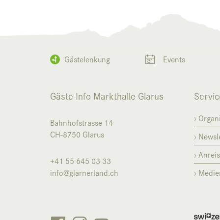
Gästelenkung
Events
Gäste-Info Markthalle Glarus
Servic
Organi
Bahnhofstrasse 14
CH-8750
Glarus
Newsle
Anrei
+41 55 645 03 33
info@glarnerland.ch
Medie