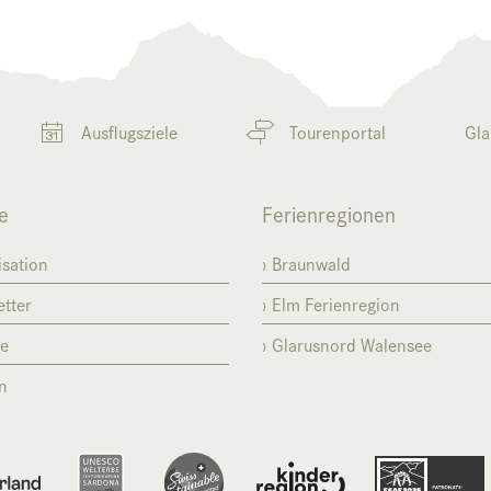
Ausflugsziele
Tourenportal
Gla
e
Ferienregionen
sation
Braunwald
tter
Elm Ferienregion
se
Glarusnord Walensee
n