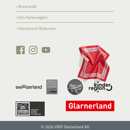
Braunwald
Elm Ferienregion
Glarusnord Walensee






© 2026 VISIT Glarnerland AG