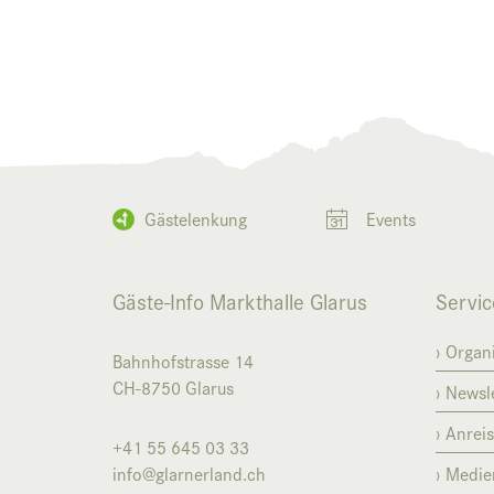
Gästelenkung
Events
Gäste-Info Markthalle Glarus
Servic
Organi
Bahnhofstrasse 14
CH-8750
Glarus
Newsle
Anrei
+41 55 645 03 33
info@glarnerland.ch
Medie