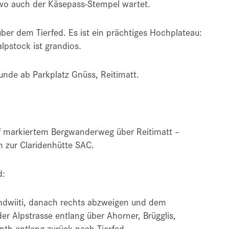
, wo auch der Käsepass-Stempel wartet.
über dem Tierfed. Es ist ein prächtiges Hochplateau:
lpstock ist grandios.
tunde ab Parkplatz Gnüss, Reitimatt.
uf markiertem Bergwanderweg über Reitimatt –
n zur Claridenhütte SAC.
d:
ndwiiti, danach rechts abzweigen und dem
 Alpstrasse entlang über Ahorner, Brügglis,
nth entlang zurück nach Tierfed.