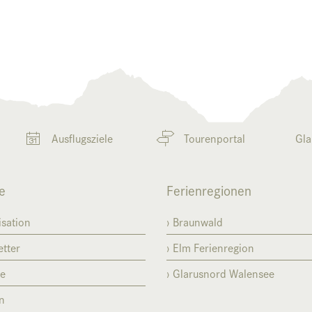
Ausflugsziele
Tourenportal
Gla
e
Ferienregionen
sation
Braunwald
tter
Elm Ferienregion
se
Glarusnord Walensee
n